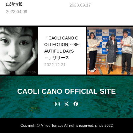
出演情報
2023.03.17
2023.04.09
「CAOLI CANO C
OLLECTION ～BE
AUTIFUL DAYS
～」リリース
2
2022.12.21
CAOLI CANO OFFICIAL SITE
Copyright © Milieu Terrace All rights reserved. since 2022