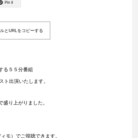
Pin it
ルとURLをコピーする
する５５分番組
ゲスト出演いたします。
で盛り上がりました。
レディモ）でご視聴できます。