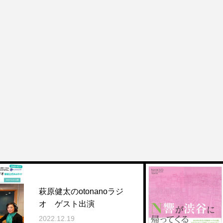
NHK交響楽団 20
otonanoラジ
ーズン広報紙 
ト出演
エッセイ寄稿「
9
谷に帰ってくる