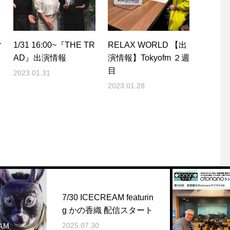
r
1/31 16:00~『THE TR
RELAX WORLD 【出
AD』出演情報
演情報】Tokyofm ２週
目
2023.01.31
2023.01.28
0 ICECREAM featurin
萩原健太の
 かの香織 配信スタート
オ ゲス
5.07.30
2022.12.1